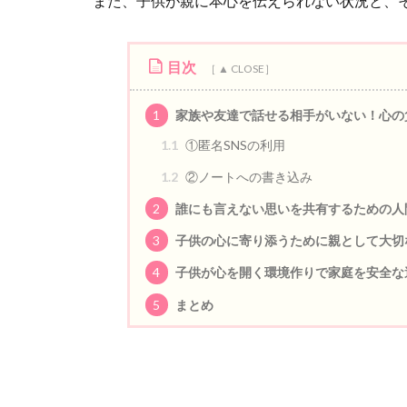
また、子供が親に本心を伝えられない状況と、
目次
1
家族や友達で話せる相手がいない！心の
1.1
①匿名SNSの利用
1.2
②ノートへの書き込み
2
誰にも言えない思いを共有するための人
3
子供の心に寄り添うために親として大切
4
子供が心を開く環境作りで家庭を安全な
5
まとめ