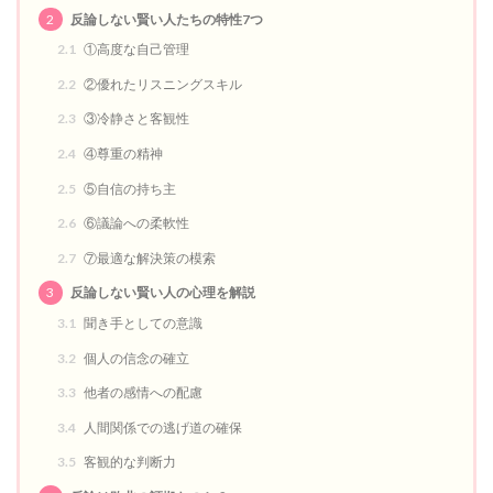
2
反論しない賢い人たちの特性7つ
2.1
①高度な自己管理
2.2
②優れたリスニングスキル
2.3
③冷静さと客観性
2.4
④尊重の精神
2.5
⑤自信の持ち主
2.6
⑥議論への柔軟性
2.7
⑦最適な解決策の模索
3
反論しない賢い人の心理を解説
3.1
聞き手としての意識
3.2
個人の信念の確立
3.3
他者の感情への配慮
3.4
人間関係での逃げ道の確保
3.5
客観的な判断力