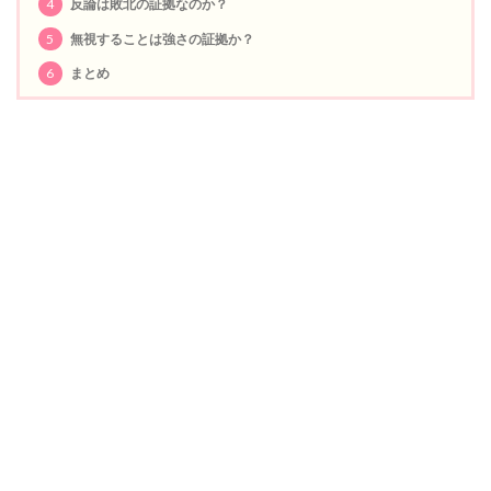
4
反論は敗北の証拠なのか？
5
無視することは強さの証拠か？
6
まとめ